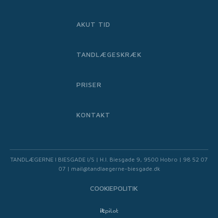
AKUT TID
TANDLÆGESKRÆK
PRISER
KONTAKT
TANDLÆGERNE I BIESGADE I/S | H.I. Biesgade 9, 9500 Hobro | 98 52 07
07 | mail@tandlaegerne-biesgade.dk
COOKIEPOLITIK