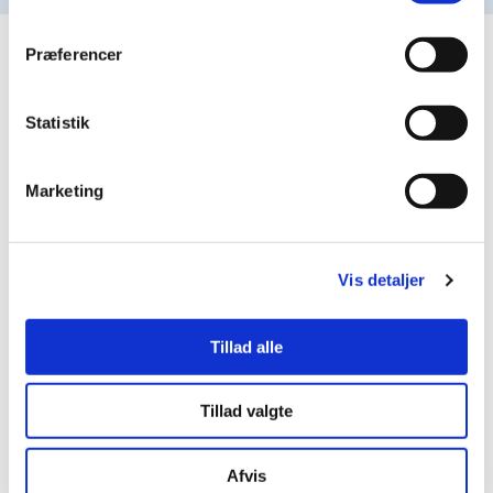
Præferencer
Åbningstider
Statistik
Marketing
Mandag
07:30 - 16:30
Vis detaljer
Tillad alle
Tirsdag
07:30 - 16:30
Tillad valgte
Afvis