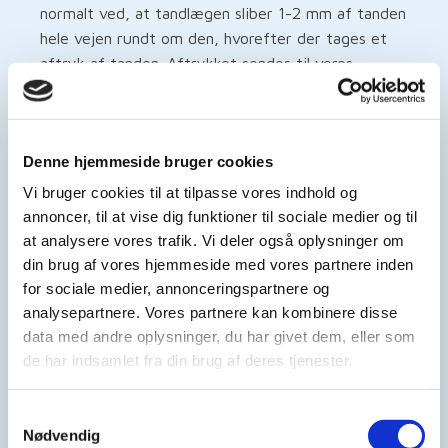
normalt ved, at tandlægen sliber 1-2 mm af tanden
hele vejen rundt om den, hvorefter der tages et
aftryk af tanden. Aftrykket sendes til vores
tandtekniker, der fremstiller selve facaden eller
kronen, som til sidst sættes fast af tandlægen.
Behandlingen kræver typisk mindst to besøg. I
Denne hjemmeside bruger cookies
perioden mellem de to besøg fremstilles en
Vi bruger cookies til at tilpasse vores indhold og
midlertidig tand ligeledes i et tandfarvet materiale.
annoncer, til at vise dig funktioner til sociale medier og til
at analysere vores trafik. Vi deler også oplysninger om
din brug af vores hjemmeside med vores partnere inden
En tand bro kan være en
for sociale medier, annonceringspartnere og
analysepartnere. Vores partnere kan kombinere disse
løsning
data med andre oplysninger, du har givet dem, eller som
de har indsamlet fra din brug af deres tjenester.
Har man mistet en eller flere tænder kan
denne/disse i nogle tilfælde erstattes af en bro. Vil
Samtykkevalg
du vide mere om tand bro, så læs mere
her
.
Nødvendig