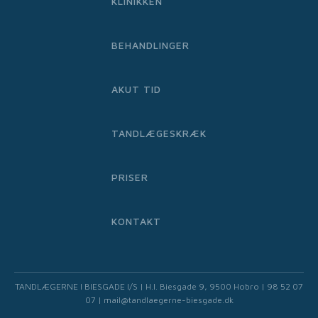
KLINIKKEN
BEHANDLINGER
AKUT TID
TANDLÆGESKRÆK
PRISER
KONTAKT
TANDLÆGERNE I BIESGADE I/S | H.I. Biesgade 9, 9500 Hobro | 98 52 07
07 | mail@tandlaegerne-biesgade.dk