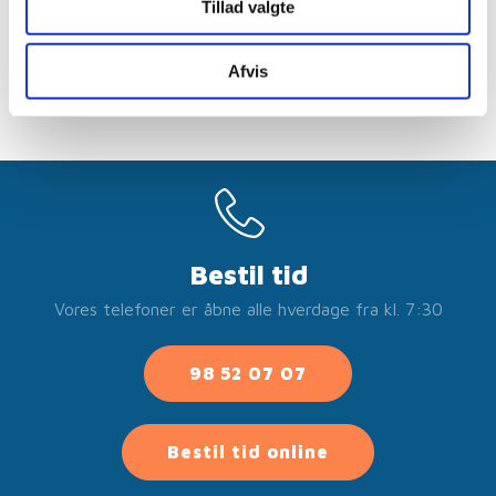
Fredag
Tillad valgte
07:30 - 15:00
Afvis
Bestil tid
Vores telefoner er åbne alle hverdage fra kl. 7:30
98 52 07 07
Bestil tid online