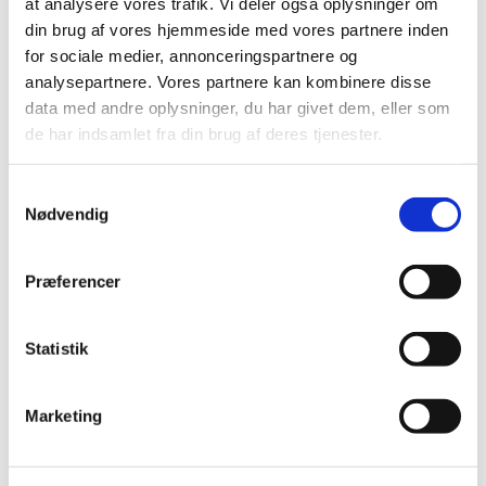
at analysere vores trafik. Vi deler også oplysninger om
din brug af vores hjemmeside med vores partnere inden
for sociale medier, annonceringspartnere og
Åbningstider
analysepartnere. Vores partnere kan kombinere disse
data med andre oplysninger, du har givet dem, eller som
de har indsamlet fra din brug af deres tjenester.
Samtykkevalg
Mandag
Nødvendig
07:30 - 16:30
Præferencer
Tirsdag
Statistik
07:30 - 16:30
Marketing
Onsdag