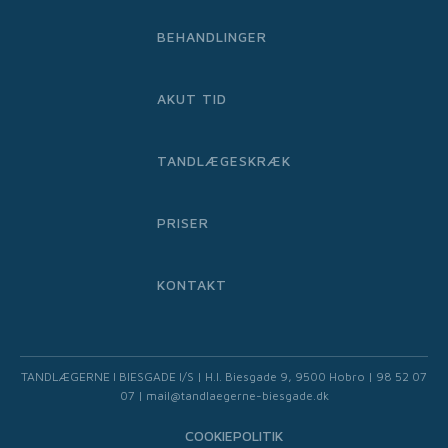
BEHANDLINGER
AKUT TID
TANDLÆGESKRÆK
PRISER
KONTAKT
TANDLÆGERNE I BIESGADE I/S | H.I. Biesgade 9, 9500 Hobro | 98 52 07
07 | mail@tandlaegerne-biesgade.dk
COOKIEPOLITIK