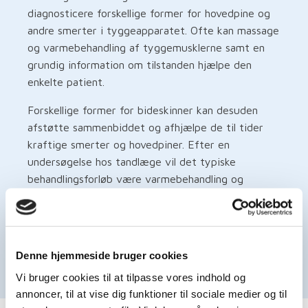
diagnosticere forskellige former for hovedpine og
andre smerter i tyggeapparatet. Ofte kan massage
og varmebehandling af tyggemusklerne samt en
grundig information om tilstanden hjælpe den
enkelte patient.
Forskellige former for bideskinner kan desuden
afstøtte sammenbiddet og afhjælpe de til tider
kraftige smerter og hovedpiner. Efter en
undersøgelse hos tandlæge vil det typiske
behandlingsforløb være varmebehandling og
massage samt eventuelt en bideskinne. Dette er
den mest veldokumenterede behandling af
ovenstående problemer.
Denne hjemmeside bruger cookies
Ring til os på telefon 98 52 07 07 og hør mere om
dine muligheder. Find flere kontaktoplysninger
her
.
Vi bruger cookies til at tilpasse vores indhold og
annoncer, til at vise dig funktioner til sociale medier og til