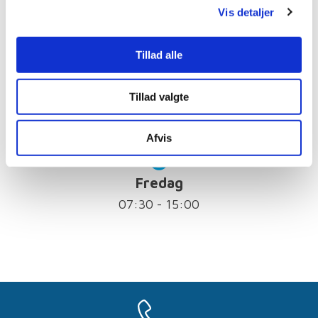
Vis detaljer
07:30 - 16:30
Tillad alle
Torsdag
Tillad valgte
07:30 - 18:00
Afvis
Fredag
07:30 - 15:00