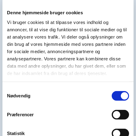
Rødt og irriteret tandkød
Denne hjemmeside bruger cookies
Kødet bløder under spisning og børstning
Dybe tandkødslommer, hvor tandhalsen evt.
Vi bruger cookies til at tilpasse vores indhold og
blottes
annoncer, til at vise dig funktioner til sociale medier og til
Tænder som flytter sig
at analysere vores trafik. Vi deler også oplysninger om
Dårlig ånde
din brug af vores hjemmeside med vores partnere inden
Tænder føles løse
for sociale medier, annonceringspartnere og
analysepartnere. Vores partnere kan kombinere disse
Mister tænder
data med andre oplysninger, du har givet dem, eller som
Oplever du én eller flere af ovenstående
de har indsamlet fra din brug af deres tjenester.
symptomer? Kontakt os
her
hvis du er tvivl om,
hvorvidt du har paradentose.
Samtykkevalg
Nødvendig
Behandling af paradentose
Præferencer
Behandlingen af paradentose handler om at sikre
Statistik
sundt tandkød uden betændelse. Dette opnås ved