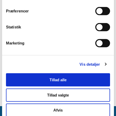
Onsdag
07:30 - 16:30
Præferencer
Statistik
Torsdag
Marketing
07:30 - 18:00
Vis detaljer
Fredag
07:30 - 15:00
Tillad alle
Tillad valgte
Afvis