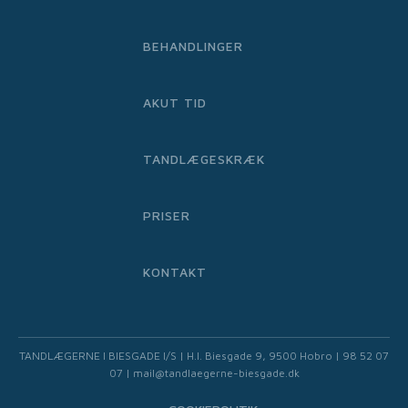
BEHANDLINGER
AKUT TID
TANDLÆGESKRÆK
PRISER
KONTAKT
TANDLÆGERNE I BIESGADE I/S | H.I. Biesgade 9, 9500 Hobro | 98 52 07
07 | mail@tandlaegerne-biesgade.dk