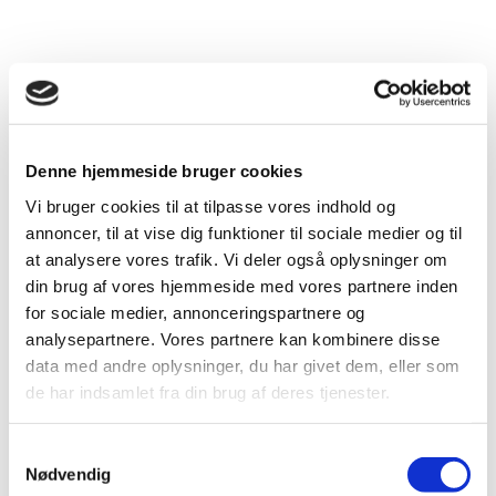
Åbningstider
Denne hjemmeside bruger cookies
Vi bruger cookies til at tilpasse vores indhold og
Mandag
annoncer, til at vise dig funktioner til sociale medier og til
07:30 - 16:30
at analysere vores trafik. Vi deler også oplysninger om
din brug af vores hjemmeside med vores partnere inden
for sociale medier, annonceringspartnere og
analysepartnere. Vores partnere kan kombinere disse
Tirsdag
data med andre oplysninger, du har givet dem, eller som
de har indsamlet fra din brug af deres tjenester.
07:30 - 16:30
Samtykkevalg
Nødvendig