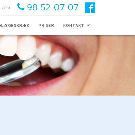
98 52 07 07
. 7:30
DLÆGESKRÆK
PRISER
KONTAKT