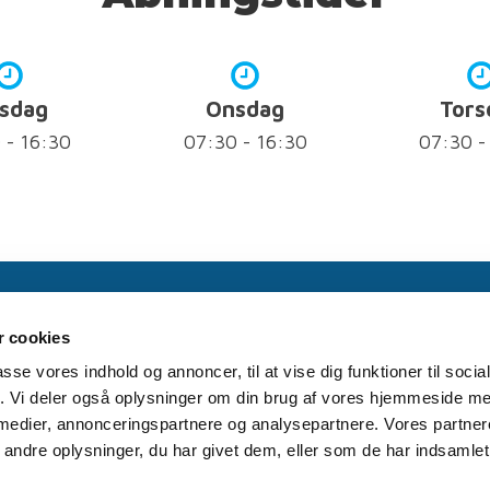
rsdag
Onsdag
Tors
 - 16:30
07:30 - 16:30
07:30 -
98 52 07
e fra kl. 7:30
 cookies
passe vores indhold og annoncer, til at vise dig funktioner til soci
fik. Vi deler også oplysninger om din brug af vores hjemmeside m
 medier, annonceringspartnere og analysepartnere. Vores partne
KLINIKKEN
BEHANDLINGER
AKUT TID
T
ndre oplysninger, du har givet dem, eller som de har indsamlet 