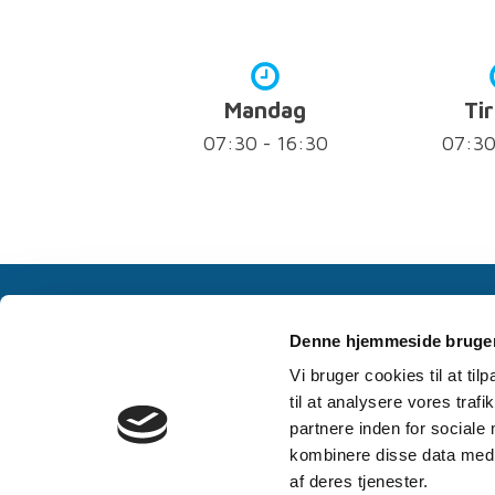
Mandag
Ti
07:30 - 16:30
07:30
Bestil tid
Vores telefoner er åbne alle hverdag
Denne hjemmeside bruger
Vi bruger cookies til at til
til at analysere vores tra
partnere inden for sociale
kombinere disse data med a
af deres tjenester.