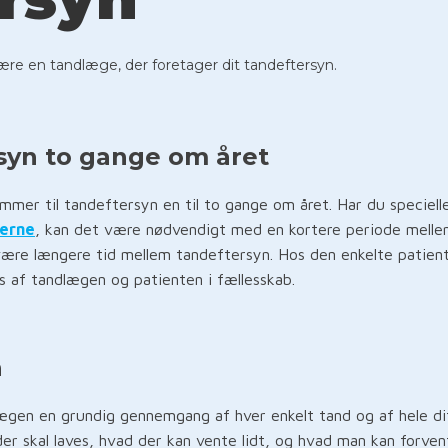
ære en tandlæge, der foretager dit tandeftersyn.
syn to gange om året
mer til tandeftersyn en til to gange om året. Har du speciell
derne
, kan det være nødvendigt med en kortere periode mellem
re længere tid mellem tandeftersyn. Hos den enkelte patient vi
s af tandlægen og patienten i fællesskab.
n
dlægen en grundig gennemgang af hver enkelt tand og af hele d
er skal laves, hvad der kan vente lidt, og hvad man kan forven