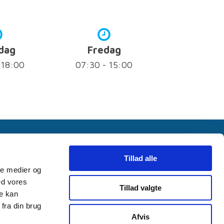
dag
Fredag
 18:00
07:30 - 15:00
 07
Bestil tid online
Tillad alle
ale medier og
ed vores
Tillad valgte
re kan
ANDLÆGESKRÆK
PRISER
KONTAKT
fra din brug
Afvis