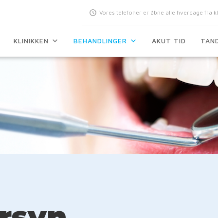
Vores telefoner er åbne alle hverdage fra kl
KLINIKKEN
BEHANDLINGER
AKUT TID
TAN
rsyn