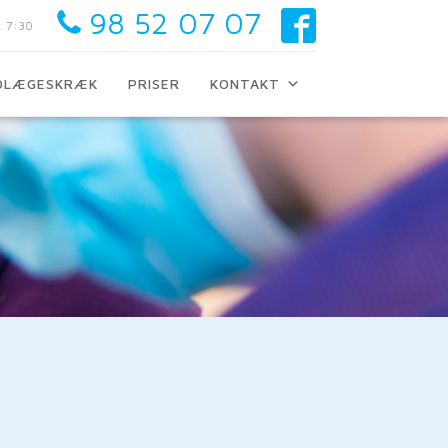
98 52 07 07
. 7:30
DLÆGESKRÆK
PRISER
KONTAKT