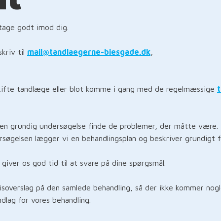
 tage godt imod dig.
skriv til
mail@tandlaegerne-biesgade.dk
,
kifte tandlæge eller blot komme i gang med de regelmæssige
 en grundig undersøgelse finde de problemer, der måtte være.
rsøgelsen lægger vi en behandlingsplan og beskriver grundigt f
 giver os god tid til at svare på dine spørgsmål.
risoverslag på den samlede behandling, så der ikke kommer nogle
ndlag for vores behandling.