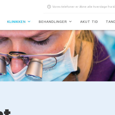
Vores telefoner er åbne alle hverdage fra kl
KLINIKKEN
BEHANDLINGER
AKUT TID
TAN
nt