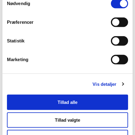
Nødvendig
Onsdag
Præferencer
07:30 - 16:30
Statistik
Marketing
Torsdag
07:30 - 18:00
Vis detaljer
Fredag
Tillad alle
07:30 - 15:00
Tillad valgte