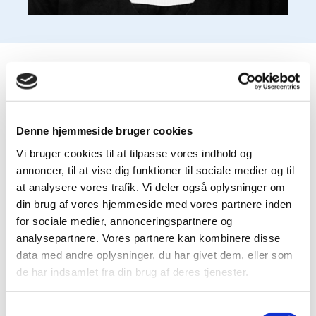
Åbningstider
Denne hjemmeside bruger cookies
Vi bruger cookies til at tilpasse vores indhold og
annoncer, til at vise dig funktioner til sociale medier og til
Mandag
at analysere vores trafik. Vi deler også oplysninger om
07:30 - 16:30
din brug af vores hjemmeside med vores partnere inden
for sociale medier, annonceringspartnere og
analysepartnere. Vores partnere kan kombinere disse
data med andre oplysninger, du har givet dem, eller som
de har indsamlet fra din brug af deres tjenester.
Tirsdag
07:30 - 16:30
Samtykkevalg